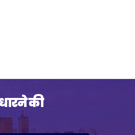
र्टिस से मिलें
उलझना
ुधारने की