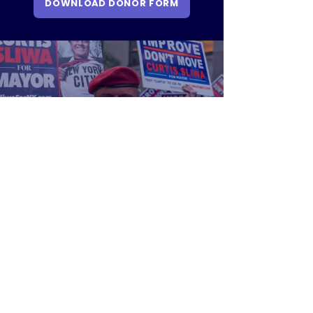
DOWNLOAD DONOR FORM
চলো কাজে লেগে
পড়ি!
সোশ্যাল মিডিয়াতে
আমাদের অনুসরণ করুন
যোগাযোগ:
info@sliwafornyc.com
মেইল: