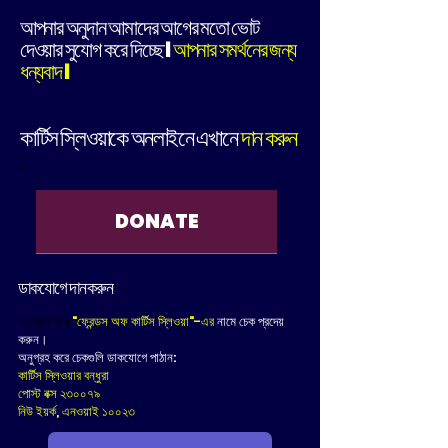
আপনার অনুদান আমাদের আগের মতো ভোট
দেওয়ার সুযোগ করে দিচ্ছে।
আপনার সমর্থনের জন্য
ধন্যবাদ।
কার্টিস স্লিওয়াকে অনলাইনে এখানে
দান করুন
:
DONATE
ডাকযোগে দান করুন
অনুগ্রহ করে
"ফ্রেন্ডস অফ কার্টিস স্লিওয়া"-এর
নামে চেক প্রদেয়
করুন।
অনুগ্রহ করে চেকগুলি ডাকযোগে পাঠান:
কার্টিস স্লিওয়ার বন্ধুরা
পোস্ট বক্স ২৩০০৭৯
নিউ ইয়র্ক, এনওয়াই ১০০২৩