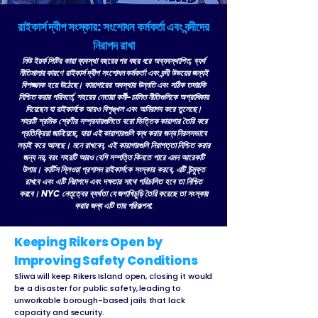
রাইকার্স দ্বীপ সংস্কার: সংশোধন কর্মকর্তা এবং বন্দীদের
নিরাপদ রাখা
নিউ ইয়র্ক সিটির কারা ব্যবস্থা বছরের পর বছর ধরে অব্যবস্থাপিত, ব্যর্থ
নীতিমালার কারণে রাইকার্স দ্বীপ সংশোধন কর্মকর্তা এবং বন্দী উভয়ের জন্যই
বিপজ্জনক হয়ে উঠেছে। কারাগারের অবস্থার উন্নতি এবং সঠিক তদারকি
নিশ্চিত করার পরিবর্তে, শহরের নেতারা কর্মী-চালিত নীতিগুলিকে অগ্রাধিকার
দিয়েছেন যা রাইকার্সকে আরও বিশৃঙ্খল এবং অনিরাপদ করে তুলেছে।
শহরটি শ্রমিক শ্রেণীর সম্প্রদায়গুলিতে বরো ভিত্তিক কারাগার তৈরি করে
প্রতিক্রিয়া জানিয়েছে, যারা এই কারাগারগুলি বন্ধ করার জন্য নিরলসভাবে
লড়াই করে আসছে। মনে রাখবেন, এই কারাগারগুলি নিরাপত্তা নিশ্চিত করার
জন্য নয়, বরং শহরটি আরও বেশি সম্পত্তি কিনতে পারে এমন আরেকটি
উপায়। কার্টিস স্লিওয়া প্রশাসন রাইকার্সকে সংস্কার করবে, এটি উন্মুক্ত
রাখবে এবং এটি নিরাপদে এবং দক্ষতার সাথে পরিচালিত হবে তা নিশ্চিত
করবে। NYC নেতৃত্বের ব্যর্থতা যে জগাখিচুড়ি তৈরি করেছে তা সংস্কার
করার জন্য এটি তার পরিকল্পনা:
Keeping Rikers Open by
Improving Safety Conditions
Sliwa will keep Rikers Island open, closing it would
be a disaster for public safety, leading to
unworkable borough-based jails that lack
capacity and security.