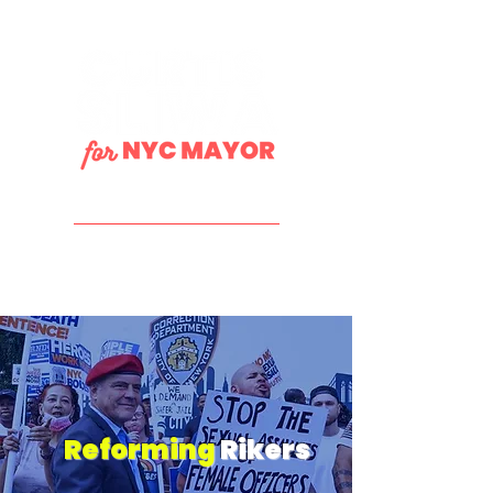
DONATE
Reforming
Rikers