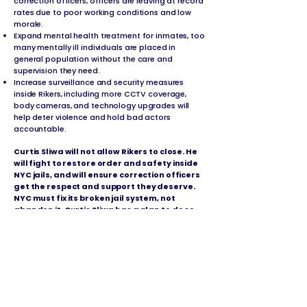
correction officers, officers are leaving at record
rates due to poor working conditions and low
morale.
Expand mental health treatment for inmates, too
many mentally ill individuals are placed in
general population without the care and
supervision they need.
Increase surveillance and security measures
inside Rikers, including more CCTV coverage,
body cameras, and technology upgrades will
help deter violence and hold bad actors
accountable.
Curtis Sliwa will not allow Rikers to close. He
will fight to restore order and safety inside
NYC jails, and will ensure correction officers
get the respect and support they deserve.
NYC must fix its broken jail system, not
abandon it. Curtis Sliwa has a plan to do so.
নিউ ইয়র্ক সিটি ঠিক করার জন্য কার্টিস
স্লিওয়ার পরিকল্পনা
প্রতিটি প্ল্যাটফর্ম পড়তে নিচে ক্লিক করুন: