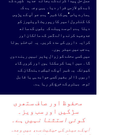
عمل حل پیدا کرنے کے بجائے "جدید" کچرے کے
ڈبے کو لازمی قرار دیا۔ یہی وجہ ہے کہ
ہمارے پاس "یس کا شہر" ہے، جو آپ کے پڑوس
کا کنٹرول امیر کارپوریٹ ڈویلپرز کو
دیتا ہے، اس سے پہلے کہ بلوں کے ساتھ
جدوجہد کرنے والے گھر کے مالکان اور
کرایہ داروں کی مدد کریں۔ یہ تب ختم ہوتا
ہے جب میں میئر ہوں۔
میں کسی محلے کو زوال پذیر نہیں رہنے دوں
گا۔ میں ایسا کر سکتا ہوں اور کروں گا،
کیونکہ یہ شہر آپ کے ٹیکس دہندگان کے
اربوں ڈالر بغیر کسی جوابدہی یا قابل
توجہ بہتری کے خرچ کر رہا ہے۔
محفوظ اور صاف ستھری
سڑکیں اور سب ویز۔
کوئی استثنا نہیں ہے۔
آپ کے میئر کی حیثیت سے، میں وعدہ