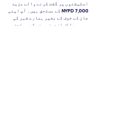
اسٹیشنوں پر گشت کرنے والے مزید
7,000 NYPD کے مستحق ہیں۔ آپ اپنی
جان کے خوف کے بغیر ہمارے شہر کی
سیر سے لطف اندوز ہونے کے مستحق
ہیں۔
گارڈین اینجلس کے بانی کے طور
پر، میں نے روزمرہ کے لوگوں کو
آگے بڑھنے اور ان کی کمیونٹیز
کو بہتر بنانے کے لیے منظم کرنے