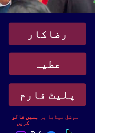
رضاکار
عطیہ
پلیٹ فارم
سوشل میڈیا پر
ہمیں فالو
کریں
۔