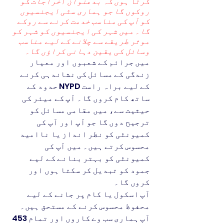
کرتا ہوں کہ بدعنوان اخراجات کو
روکوں گا جو ہماری سٹی ایجنسیوں
کو آپ کی مناسب خدمت کرنے سے روکے
گا۔ میں شہر کی ایجنسیوں کو شہر کو
موثر طریقے سے چلانے کے لیے مناسب
وسائل کی یقین دہانی کراؤں گا۔
میں جرائم کے شعبوں اور معیار
زندگی کے مسائل کی نشاندہی کرنے
کے لیے براہ راست NYPD حدود کے
ساتھ کام کروں گا۔ آپ کے میئر کی
حیثیت سے، میں مقامی مسائل کو
ترجیح دوں گا جو آپ اور آپ کی
کمیونٹی کو نظر انداز یا ناامید
محسوس کرتے ہیں۔ میں آپ کی
کمیونٹی کو بہتر بنانے کے لیے
جمود کو تبدیل کر سکتا ہوں اور
کروں گا۔
آپ اسکول یا کام پر جانے کے لیے
محفوظ محسوس کرنے کے مستحق ہیں۔
آپ ہماری سب وے کاروں اور تمام 453