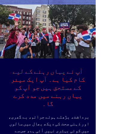
آپ نے یہاں رہنے کے لیے
کام کیا ہے۔ آپ ایک میئر
کے مستحق ہیں جو آپ کو
یہاں رہنے میں مدد کرے
گا۔
برداشت، بڑھتے ہوئے جرائم، بے گھری،
اور ذہنی صحت کی دیکھ بھال میں سالوں
میں کوئی بہتری نہیں آئی ہے، جس سے