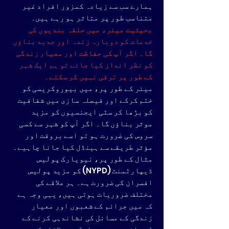
ہمارے سب سے زیادہ کمزور افراد غیر
متناسب طور پر متاثر ہو رہے ہیں۔
بحیثیت میئر، میں حلقہ بندیوں کی
خدمات کو دوبارہ زندہ اور جدید بناؤں
گا۔ اگر آپ کی حفاظت اور معیار زندگی
کو نظر انداز کیا جائے تو ہم ایک شہر
کے طور پر ترقی نہیں کر سکتے۔
میئر کے طور پر، میں بیوروکریسی کو
ختم کرکے اور فیصلہ سازی میں شفافیت
کو بڑھا کر سٹی ایجنسیوں کو مزید
موثر بناؤں گا۔ اگر آپ کو شہر سے کسی
سروس کی ضرورت ہو تو اسے بروقت اور
مؤثر طریقے سے ہینڈل کیا جانا چاہیے۔
مثال کے طور پر، نیویارک پولیس
ڈیپارٹمنٹ (NYPD) کو مزید پولیس
افسران کی ضرورت ہے۔ ہر علاقے کی
مختلف ضروریات ہوتی ہیں، یہی وجہ ہے
کہ میں جرائم کے شعبوں اور معیار
زندگی کے مسائل کی نشاندہی کرنے کے