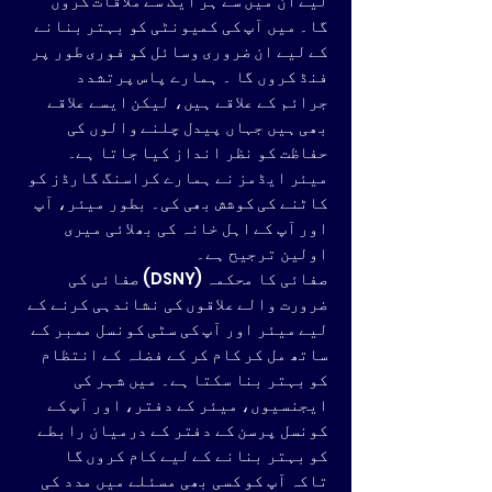
لیے ان میں سے ہر ایک سے ملاقات کروں
گا۔ میں آپ کی کمیونٹی کو بہتر بنانے
کے لیے ان ضروری وسائل کو فوری طور پر
فنڈ کروں گا
۔ ہمارے پاس پرتشدد
جرائم کے علاقے ہیں، لیکن ایسے علاقے
بھی ہیں جہاں پیدل چلنے والوں کی
حفاظت کو نظر انداز کیا جاتا ہے۔
میئر ایڈمز نے ہمارے کراسنگ گارڈز کو
کاٹنے کی کوشش بھی کی۔ بطور میئر، آپ
اور آپ کے اہل خانہ کی بھلائی میری
اولین ترجیح ہے۔
صفائی کا محکمہ (DSNY) صفائی کی
ضرورت والے علاقوں کی نشاندہی کرنے کے
لیے میئر اور آپ کی سٹی کونسل ممبر کے
ساتھ مل کر کام کر کے فضلہ کے انتظام
کو بہتر بنا سکتا ہے۔ میں شہر کی
ایجنسیوں، میئر کے دفتر، اور آپ کے
کونسل پرسن کے دفتر کے درمیان رابطے
کو بہتر بنانے کے لیے کام کروں گا
تاکہ آپ کو کسی بھی مسئلے میں مدد کی