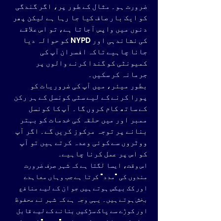
ضرورت ہو۔ مثال کے طور پر، اگر گندگی
کو ایک بار صاف کیا جا رہا ہے لیکن پھر
دنوں میں واپس آجاتا ہے، تو اس علاقے
کی نشاندہی اور NYPD کو حوالہ دیا
جانا چاہیے تاکہ افسران آپ کی
کمیونٹی کو گندا کرنے والوں پر
جرمانہ کر سکیں۔
بطور میئر، میں آپ کی ضروریات کو
پورا کرنے کے لیے سٹی کونسل کے ہر رکن
کے ساتھ کام کروں گا۔ آپ کا کونسل
ممبر اور میں حلقہ کی خدمات کو بہتر
بنانے پر توجہ مرکوز کریں گے۔ اگر آپ
ووٹروں سے کوئی وعدہ کرتے ہیں تو آپ
کو اس پر عمل کرنا چاہیے۔
اس وقت، ایسا لگتا ہے کہ شہر صرف ضرورت
مندوں کی "مدد" کرتا ہے جب وہاں معاہدے
اور کک بیکس ہوتے ہیں جو ان کے لیے منافع
بخش ہوتے ہیں۔ یہی وجہ ہے کہ شہر نے محفوظ
اور کوڑے سے پاک سڑکیں بنانے کے لیے قابل