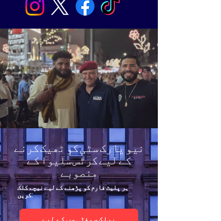
نیو یارک سٹی کو ٹھیک کرنے
کے لیے کرٹس سلیوا کے
منصوبے
ہر پلیٹ فارم کو پڑھنے کے لیے نیچے کلک
کریں:
پبلک سیفٹی سب کے لیے