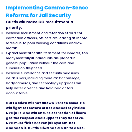
Implementing Common-Sense
Reforms for Jail Security
Curtis will make CO recruitment a
priority.
Increase recruitment and retention efforts for
correction officers, officers are leaving at record
rates due to poor working conditions and low
morale.
Expand mental health treatment for inmates, too
many mentally ill individuals are placed in
general population without the care and
supervision they need.
Increase surveillance and security measures
inside Rikers, including more CCTV coverage,
body cameras, and technology upgrades will
help deter violence and hold bad actors
accountable.
Curtis Sliwa will not allow Rikers to close. He
will fight to restore order and safety inside
NYC jails, and will ensure correction officers
get the respect and support they deserve.
NYC must fix its broken jail system, not
abandon it. Curtis Sliwa has a plan to do so.