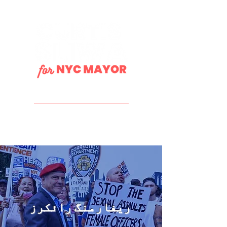
DONATE
ریفارمنگ رائکرز