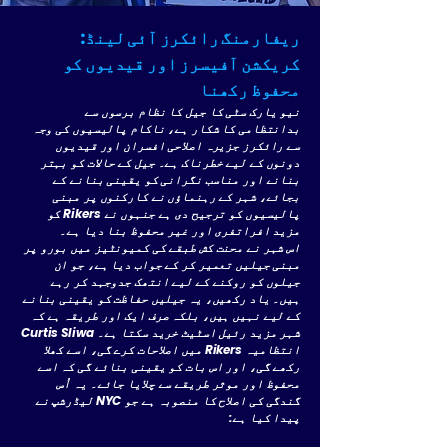
ریفارمنگ رائکرز آئی لینڈ:
کریکشن آفیسرز اور قیدیوں کو
محفوظ رکھنا
نیو یارک سٹی کا جیل کا نظام برسوں سے
بدانتظامی کا شکار ہے، ناکام پالیسیوں کی وجہ
سے رائکرز جزیرہ اصلاحی افسران اور قیدیوں
دونوں کے لیے خطرناک ہے۔ جیل کے حالات کو بہتر
بنانے اور مناسب نگرانی کو یقینی بنانے کے
بجائے، شہر کے رہنماؤں نے کارکنوں پر مبنی
پالیسیوں کو ترجیح دی ہے جنہوں نے Rikers کو
مزید افراتفری اور غیر محفوظ بنا دیا ہے۔
اس شہر نے محنت کش طبقے کی کمیونٹیز میں بورو پر
مبنی جیلیں تعمیر کر کے جواب دیا ہے، جو ان
جیلوں کو روکنے کے لیے انتھک جدوجہد کر رہے
ہیں۔ یاد رکھیں، یہ جیلیں حفاظت کو یقینی بنانے
کے لیے نہیں ہیں، بلکہ صرف ایک اور طریقہ ہے کہ
شہر مزید رئیل اسٹیٹ خرید سکتا ہے۔ Curtis Sliwa
انتظامیہ Rikers میں اصلاحات کرے گی، اسے کھلا
رکھے گی، اور اس بات کو یقینی بنائے گی کہ اسے
محفوظ اور موثر طریقے سے چلایا جائے۔ یہ اُس
گندگی کی اصلاح کا منصوبہ ہے جو NYC لیڈرشپ نے
پیدا کیا ہے: